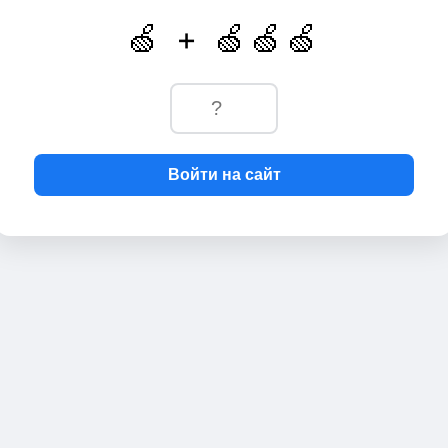
🍏 + 🍏🍏🍏
Войти на сайт