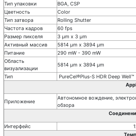
Тип упаковки
BGA, CSP
Цветность
Color
Тип затвора
Rolling Shutter
Частота кадров
60 fps
Размер пикселя
3 µm x 3 µm
Активный массив
5814 µm x 3894 µm
Питание
290 mW - 390 mW
Область
5814 µm x 3894 µm
визуализации
Тип
PureCel®Plus-S HDR Deep Well™
Appl
Автономное вождение, электрон
Приложение
обзора
Соединени
Интерфейс
1
Темп