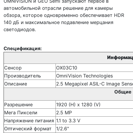
OMNIVISION и GEO Semi запускают первое в
автомобильной отрасли решение для камеры
обзора, которое одновременно обеспечивает HDR
140 дБ и максимальное подавление мерцания
светодиодов.
Спецификация:
Информаци
Сенсор
OX03C10
Производитель
OmniVision Technologies
Описание
2.5 Megapixel ASIL-C Image Sens
Общие 
Разрешение
1920 (H) x 1280 (V)
Мега Пиксели
2.5 MP
Напряжение питания
1.1 to 3.3 V
Оптический формат
1/2.6"