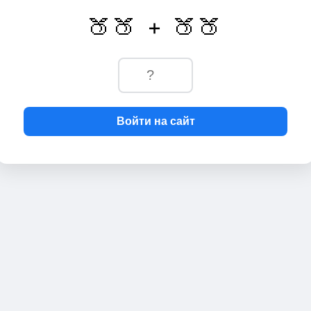
🍑🍑 + 🍑🍑
Войти на сайт