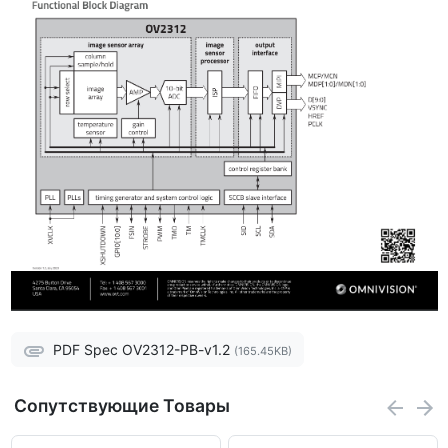
SNR
37.4 dB
Тактовая частота
6 to 27 MHz
Требуемая мощность: 190 мВт, ток
Примечание
отключения: 25 мкА
Applications
Автомобильная камера,
видеоконференции, монитор
Приложение
водителя, мониторинг в салоне
дроны
PDF Spec OV2312-PB-v1.2
(165.45KB)
Соединения и интерфейс
Сопутствующие Товары
Последовательный MIPI,
Интерфейс
параллельный DVP