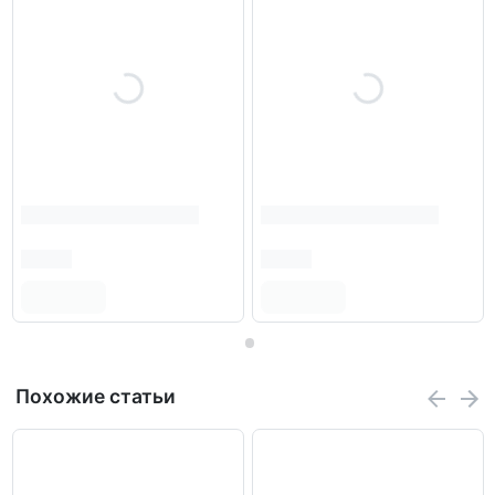
Физические свойства
Размеры
7219 мкм х 6157 мкм
Температура
Рабочая
От -40 до 105 градусов С
Температура
Техническая документация datasheet нажмите ниже
что бы скачать
Похожие статьи