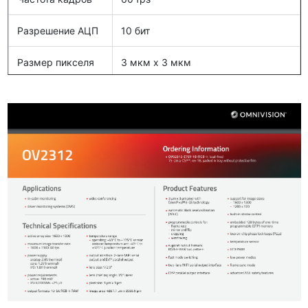
Разрешение АЦП
10 бит
Размер пикселя
3 мкм х 3 мкм
Динамический
60 дБ
диапазон
Активный массив
1920(H)µm x 1080(V)µm
Динамический
120 dB
диапазон
Область
4857,7 мкм х 3955,9 мкм
визуализации
Тип
Зональный датчик изображения
Чувствительность
54 to 114 Ke-/(µW.cm-2.sec)